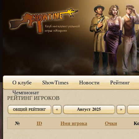
О клубе
ShowTimes
Новости
Рейтинг
Чемпионат
РЕЙТИНГ ИГРОКОВ
Август 2025
№
ID
Имя игрока
Очки
К