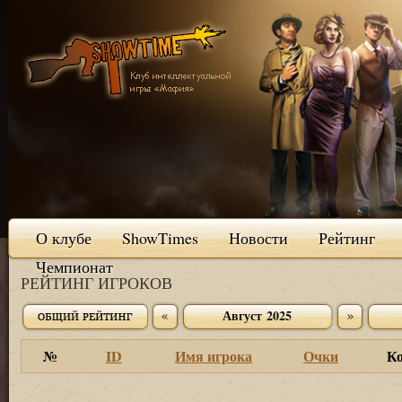
О клубе
ShowTimes
Новости
Рейтинг
Чемпионат
РЕЙТИНГ ИГРОКОВ
Август 2025
№
ID
Имя игрока
Очки
К